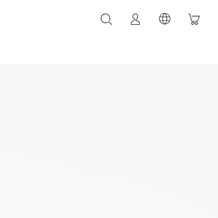
LEDER ACCESSOIRES
LEONARDI Leder Armbänder
LEONARDI Leder Gürtel
LEONARDI Taschen
k