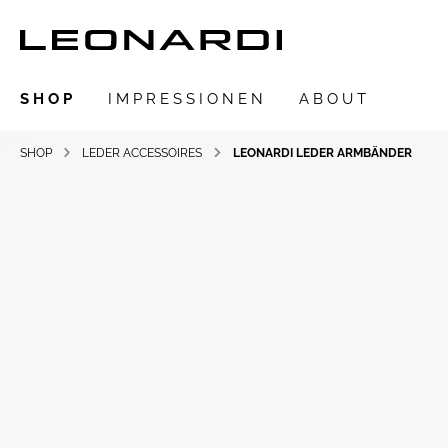
SHOP
IMPRESSIONEN
ABOUT
SHOP
LEDER ACCESSOIRES
LEONARDI LEDER ARMBÄNDER
Zur Kategorie SHOP
LEONARDIarte
SAADIA
LEONARDI Ring
LEONARDI Ohrschmuck
LEONARDI Ohrclips
LEONARDI Collier
LEONARDI Armschmuck
LEONARDI Anhänger
LEONARDI Broschen