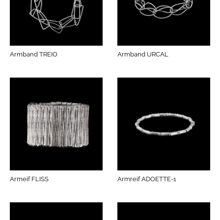
Armband TREIO
Armband URCAL
Armeif FLISS
Armreif ADOETTE-1