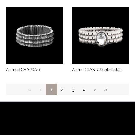
Armreif CHARDA-1
Armreif DANUR, col. kristall
1
2
3
4