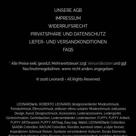
UNSERE AGB
IMPRESSUM
WIDERRUFSRECHT
PRIVATSPHÄRE UND DATENSCHUTZ
LIEFER- UND VERSANDKONDITIONEN
FAQS
* Alle Preise exkl. gesetzl. Mehrwertsteuer zzgl.
Versandkosten
und ggf.
Nachnahmegebühren, wenn nicht anders angegeben.
© 2026 Leonardi - All Rights Reserved.
LEONARDIarte, ROBERTO LEONARDI, designorientierter Modeschmuck,
Trendschmuck, Ethnoschmuck, zeitloser ethno-urbaner Modeschmuck, exklusives
Design, Kunst, Designschmuck, Accessoires, Lederaccessoires, Ledergürtel,
Gürtelschnallen, Gürteltaschen, Lederarmbänder, Ledertaschen, FUFFY, FUFFY Artbelt,
FUFFY ARTbracelet, FUFFY ARTbag, Easy bag, Wallet, LEONARDIarte Collection,
SAADIA Collection, KAOUKI Collection, Künstler, kunstvoll leben, a style forever,
Inspirationen Schmuck Reisen, Symbole verschiedener Kulturen, florale Elemente,