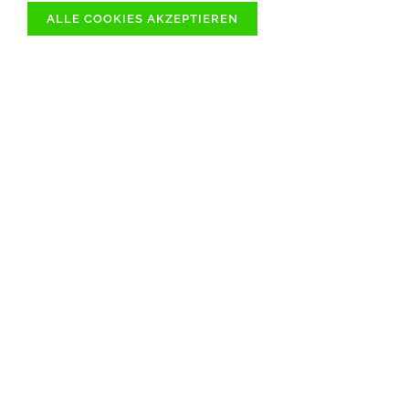
ALLE COOKIES AKZEPTIEREN
ÜBER 1000
SOFORT VERFÜGBARE
ARTIKELN
SCHNELLER