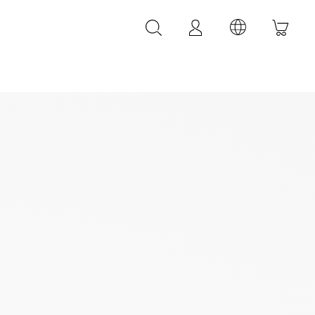
LEDER ACCESSOIRES
LEONARDI Leder Armbänder
LEONARDI Leder Gürtel
LEONARDI Taschen
k