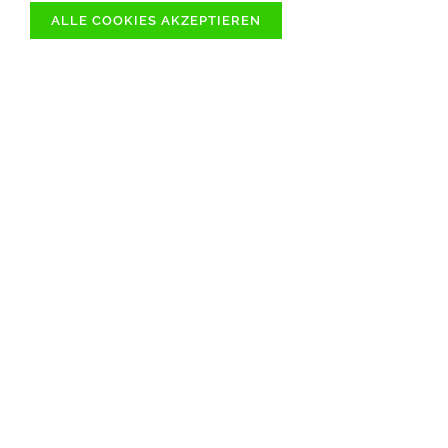
ALLE COOKIES AKZEPTIEREN
ÜBER 1000
SOFORT VERFÜGBARE
ARTIKELN
SCHNELLER