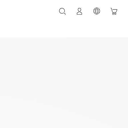
LEDER ACCESSOIRES
LEONARDI Leder Armbänder
LEONARDI Leder Gürtel
LEONARDI Taschen
k