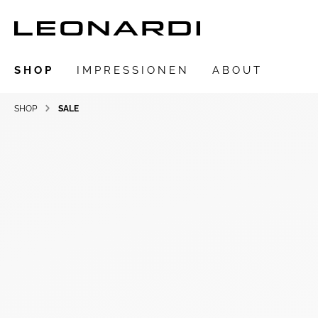
SHOP
IMPRESSIONEN
ABOUT
SHOP
SALE
Zur Kategorie SHOP
LEONARDIarte
SAADIA
LEONARDI Ring
LEONARDI Ohrschmuck
LEONARDI Ohrclips
LEONARDI Collier
LEONARDI Armschmuck
LEONARDI Anhänger
LEONARDI Broschen