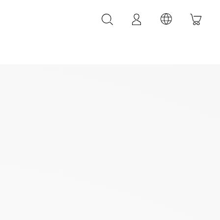
LEDER ACCESSOIRES
LEONARDI Leder Armbänder
LEONARDI Leder Gürtel
LEONARDI Taschen
k