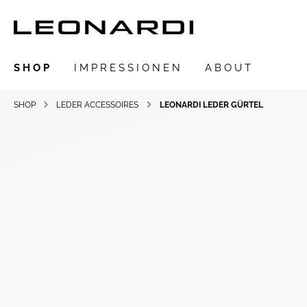
SHOP
IMPRESSIONEN
ABOUT
SHOP
LEDER ACCESSOIRES
LEONARDI LEDER GÜRTEL
Zur Kategorie SHOP
LEONARDIarte
SAADIA
LEONARDI Ring
LEONARDI Ohrschmuck
LEONARDI Ohrclips
LEONARDI Collier
LEONARDI Armschmuck
LEONARDI Anhänger
LEONARDI Broschen