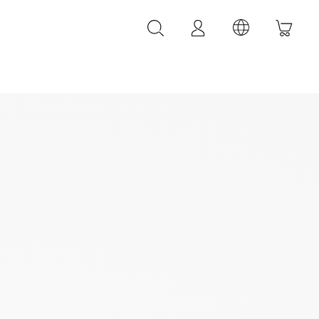
LEDER ACCESSOIRES
LEONARDI Leder Armbänder
LEONARDI Leder Gürtel
LEONARDI Taschen
k