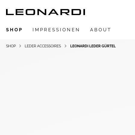
SHOP
IMPRESSIONEN
ABOUT
SHOP
LEDER ACCESSOIRES
LEONARDI LEDER GÜRTEL
Zur Kategorie SHOP
LEONARDIarte
SAADIA
LEONARDI Ring
LEONARDI Ohrschmuck
LEONARDI Ohrclips
LEONARDI Collier
LEONARDI Armschmuck
LEONARDI Anhänger
LEONARDI Broschen