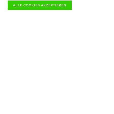
ALLE COOKIES AKZEPTIEREN
ÜBER 1000
SOFORT VERFÜGBARE
ARTIKELN
SCHNELLER