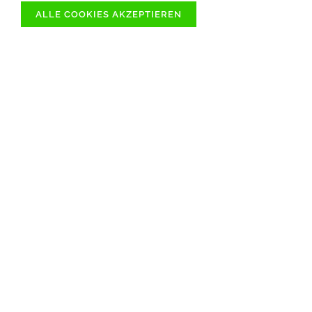
ALLE COOKIES AKZEPTIEREN
ÜBER 1000
SOFORT VERFÜGBARE
ARTIKELN
SCHNELLER