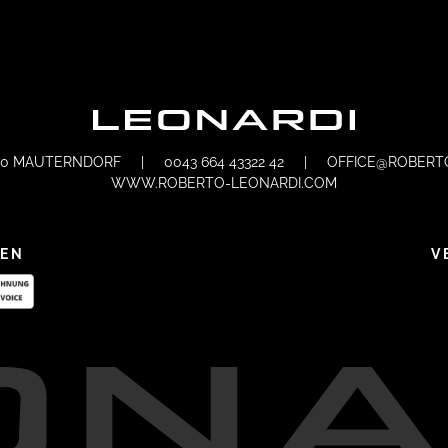
70 MAUTERNDORF
|
0043 664 43322 42
|
OFFICE@ROBERT
WWW.ROBERTO-LEONARDI.COM
TEN
V