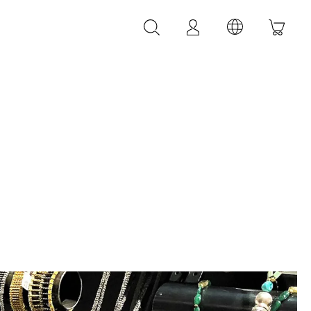
LEDER ACCESSOIRES
LEONARDI Leder Armbänder
LEONARDI Leder Gürtel
LEONARDI Taschen
k