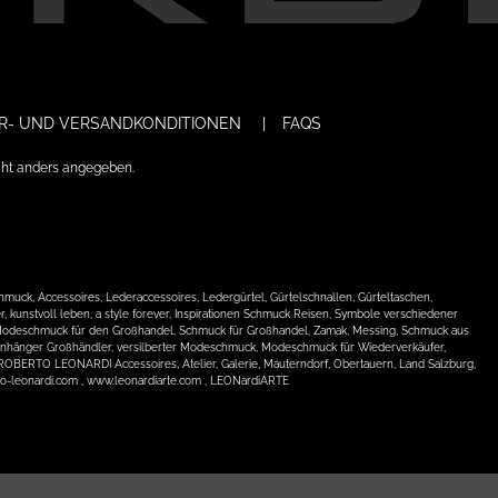
ER- UND VERSANDKONDITIONEN
FAQS
ht anders angegeben.
k, Accessoires, Lederaccessoires, Ledergürtel, Gürtelschnallen, Gürteltaschen,
kunstvoll leben, a style forever, Inspirationen Schmuck Reisen, Symbole verschiedener
del, Modeschmuck für den Großhandel, Schmuck für Großhandel, Zamak, Messing, Schmuck aus
, Anhänger Großhändler, versilberter Modeschmuck, Modeschmuck für Wiederverkäufer,
BERTO LEONARDI Accessoires, Atelier, Galerie, Mauterndorf, Obertauern, Land Salzburg,
o-leonardi.com , www.leonardiarte.com , LEONardiARTE