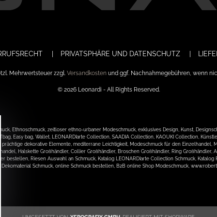
RRUFSRECHT
PRIVATSPHÄRE UND DATENSCHUTZ
LIEF
setzl. Mehrwertsteuer zzgl.
Versandkosten
und ggf. Nachnahmegebühren, wenn nic
© 2026 Leonardi - All Rights Reserved.
 Ethnoschmuck, zeitloser ethno-urbaner Modeschmuck, exklusives Design, Kunst, Designschmuc
 Easy bag, Wallet, LEONARDIarte Collection, SAADIA Collection, KAOUKI Collection, Künstler, 
heit, prächtige dekorative Elemente, mediterrane Leichtigkeit, Modeschmuck für den Einzelhan
handel, Halskette Großhändler, Collier Großhändler, Broschen Großhändler, Ring Großhändler
 bestellen, Riesen Auswahl an Schmuck, Katalog LEONARDIarte Collection Schmuck, Katalog RO
nd Dekomaterial Schmuck, online Schmuck bestellen, B2B online Shop Modeschmuck, www.robert