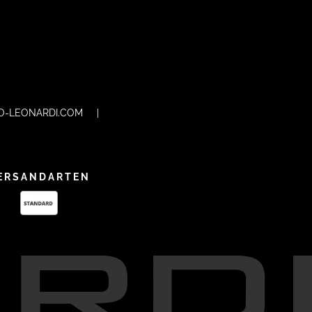
O-LEONARDI.COM
|
ERSANDARTEN