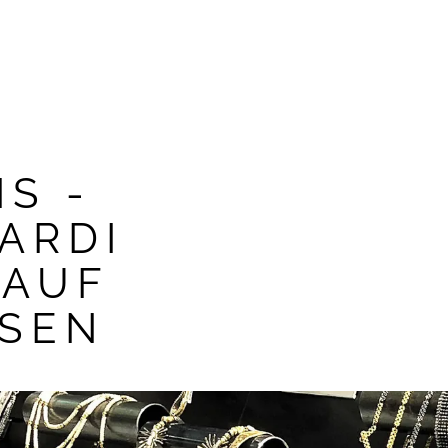
S -
KAOUKI
ARDI
KAOUKI Ring
 AUF
KAOUKI Collier
SSEN
KAOUKI Ohrschmuck
KAOUKI Armschmuc
KAOUKI Brosche